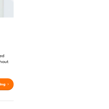
ted
thout
ing