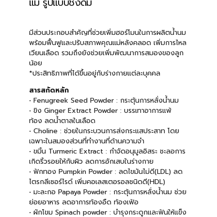
แม่ รูปแบบชงดื่ม
มีส่วนประกอบสำคัญที่ช่วยเพิ่มฮอร์โมนในการผลิตน้ำนม
พร้อมฟื้นฟูและปรับสภาพคุณแม่หลังคลอด เพิ่มการไหล
เวียนเลือด รวมถึงยังช่วยเพิ่มพัฒนาการสมองของลูก
น้อย
*ประสิทธิภาพที่ได้ขึ้นอยู่กับร่างกายแต่ละบุคคล
สารสกัดหลัก
• Fenugreek Seed Powder : กระตุ้นการหลั่งน้ำนม
• ขิง Ginger Extract Powder : บรรเทาอาการแพ้
ท้อง ลดน้ำตาลในเลือด
• Choline : ช่วยในกระบวนการส่งกระแสประสาท โดย
เฉพาะในสมองส่วนที่ทำงานที่ด้านความจำ
• ขมิ้น Turmeric Extract : กำจัดอนุมูลอิสระ ชะลอการ
เกิดริ้วรอยให้กับผิว ลดการอักเสบในร่างกาย
• ฟักทอง Pumpkin Powder : ลดไขมันไม่ดี(LDL) ลด
ไตรกลีเซอร์ไรด์ เพิ่มคอเลสเตอรอลชนิดดี(HDL)
• มะละกอ Papaya Powder : กระตุ้นการหลั่งน้ำนม ช่วย
ย่อยอาหาร ลดอาการท้องอืด ท้องเฟ้อ
• ผักโขม Spinach powder : บำรุงกระดูกและฟันให้แข็ง