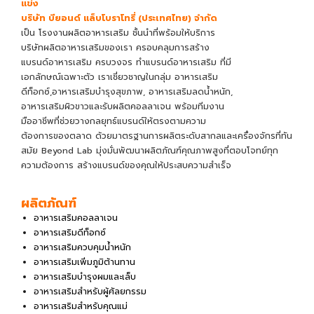
แข่ง
บริษัท บียอนด์ แล็บโบราโทรี่ (ประเทศไทย) จำกัด
เป็น
โรงงานผลิตอาหารเสริม
ชั้นนำที่พร้อมให้บริการ
บริษัทผลิตอาหารเสริม
ของเรา ครอบคลุมการ
สร้าง
แบรนด์อาหารเสริม
ครบวงจร
ทำแบรนด์อาหารเสริม
ที่มี
เอกลักษณ์เฉพาะตัว เราเชี่ยวชาญในกลุ่ม อาหารเสริม
ดีท็อกซ์,อาหารเสริมบำรุงสุขภาพ, อาหารเสริมลดน้ำหนัก,
อาหารเสริมผิวขาวและรับผลิตคอลลาเจน พร้อมทีมงาน
มืออาชีพที่ช่วยวางกลยุทธ์แบรนด์ให้ตรงตามความ
ต้องการของตลาด ด้วยมาตรฐานการผลิตระดับสากลและเครื่องจักรที่ทัน
สมัย Beyond Lab มุ่งมั่นพัฒนาผลิตภัณฑ์คุณภาพสูงที่ตอบโจทย์ทุก
ความต้องการ สร้างแบรนด์ของคุณให้ประสบความสำเร็จ
ผลิตภัณฑ์
อาหารเสริมคอลลาเจน
อาหารเสริมดีท็อกซ์
อาหารเสริมควบคุมน้ำหนัก
อาหารเสริมเพิ่มภูมิต้านทาน
อาหารเสริมบำรุงผมและเล็บ
อาหารเสริมสำหรับผู้ศัลยกรรม
อาหารเสริมสำหรับคุณแม่