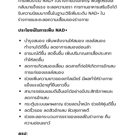
การเพิ่มระดับ NAD+ ในร่างกายจึงสำคัญ ฟื้นฟูให้เซลล์
กลับมาแข็งแรง ชะลอความชรา การทานอาหารเสริมจึงได้
รับความนิยมมากขึ้นในฐานะวิธีเพิ่มระดับ NAD+ ใน
ร่างกายและชะลอความเสื่อมของร่างกาย
ประโยชน์ในการเพิ่ม NAD+
บำรุงสมอง เพิ่มพลังงานให้สมอง เซลล์สมอง
ทำงานได้ดีขึ้น ลดอาการสมองอ่อนล้า
อารมณ์ดีขึ้น สดชื่นขึ้น เพิ่มปริมาณสารสื่อประสาท
ทำให้สดชื่น
ลดการเกิดสมองเสื่อม ลดสารที่ก่อให้เกิดการอักเสบ
การแก่ของเซลล์สมอง
ช่วยเพิ่มความยาวของเทโลเมียร์ มีผลทำให้ร่างกาย
แข็งแรงมีอายุที่ยืนยาวขึ้น
สามารถซ่อมแซมดีเอ็นเอได้อย่างมีประสิทธิภาพและ
ลดการอักเสบ
กระตุ้นระบบเผาผลาญ ช่วยลดน้ำหนัก ช่วยให้หุ่นดีขึ้น
ลดริ้วรอย ลดสิวอักเสบ ผิวสุขภาพดี
ช่วยชะลอกระบวนการชราของเซลล์ในร่างกาย คืน
ความอ่อนเยาว์
สรุป: