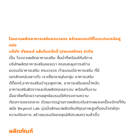
โรงงานผลิตอาหารเสริมครบวงจร สร้างแบรนด์ที่โดดเด่นเหนือคู่
แข่ง
บริษัท บียอนด์ แล็บโบราโทรี่ (ประเทศไทย) จำกัด
เป็น
โรงงานผลิตอาหารเสริม
ชั้นนำที่พร้อมให้บริการ
บริษัทผลิตอาหารเสริม
ของเรา ครอบคลุมการ
สร้าง
แบรนด์อาหารเสริม
ครบวงจร
ทำแบรนด์อาหารเสริม
ที่มี
เอกลักษณ์เฉพาะตัว เราเชี่ยวชาญในกลุ่ม อาหารเสริม
ดีท็อกซ์,อาหารเสริมบำรุงสุขภาพ, อาหารเสริมลดน้ำหนัก,
อาหารเสริมผิวขาวและรับผลิตคอลลาเจน พร้อมทีมงาน
มืออาชีพที่ช่วยวางกลยุทธ์แบรนด์ให้ตรงตามความ
ต้องการของตลาด ด้วยมาตรฐานการผลิตระดับสากลและเครื่องจักรที่ทัน
สมัย Beyond Lab มุ่งมั่นพัฒนาผลิตภัณฑ์คุณภาพสูงที่ตอบโจทย์ทุก
ความต้องการ สร้างแบรนด์ของคุณให้ประสบความสำเร็จ
ผลิตภัณฑ์