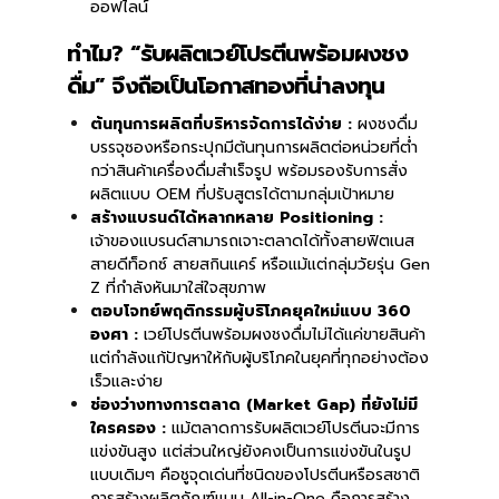
ออฟไลน์
ทำไม? “รับผลิตเวย์โปรตีนพร้อมผงชง
ดื่ม” จึงถือเป็นโอกาสทองที่น่าลงทุน
ต้นทุนการผลิตที่บริหารจัดการได้ง่าย :
ผงชงดื่ม
บรรจุซองหรือกระปุกมีต้นทุนการผลิตต่อหน่วยที่ต่ำ
กว่าสินค้าเครื่องดื่มสำเร็จรูป พร้อมรองรับการสั่ง
ผลิตแบบ OEM ที่ปรับสูตรได้ตามกลุ่มเป้าหมาย
สร้างแบรนด์ได้หลากหลาย Positioning :
เจ้าของแบรนด์สามารถเจาะตลาดได้ทั้งสายฟิตเนส
สายดีท็อกซ์ สายสกินแคร์ หรือแม้แต่กลุ่มวัยรุ่น Gen
Z ที่กำลังหันมาใส่ใจสุขภาพ
ตอบโจทย์พฤติกรรมผู้บริโภคยุคใหม่แบบ 360
องศา :
เวย์โปรตีนพร้อมผงชงดื่มไม่ได้แค่ขายสินค้า
แต่กำลังแก้ปัญหาให้กับผู้บริโภคในยุคที่ทุกอย่างต้อง
เร็วและง่าย
ช่องว่างทางการตลาด (Market Gap) ที่ยังไม่มี
ใครครอง :
แม้ตลาดการรับผลิตเวย์โปรตีนจะมีการ
แข่งขันสูง แต่ส่วนใหญ่ยังคงเป็นการแข่งขันในรูป
แบบเดิมๆ คือชูจุดเด่นที่ชนิดของโปรตีนหรือรสชาติ
การสร้างผลิตภัณฑ์แบบ All-in-One คือการสร้าง