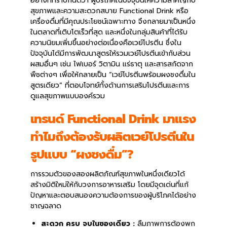
อย่างที่ทราบกันดีว่า ผู้บริโภคในปัจจุบันให้ความสำคัญกับ
สุขภาพและความสะดวกสบาย Functional Drink หรือ
เครื่องดื่มที่มีคุณประโยชน์เฉพาะทาง จึงกลายมาเป็นหนึ่ง
ในตลาดที่เติบโตเร็วที่สุด และหนึ่งในกลุ่มสินค้าที่ได้รับ
ความนิยมเพิ่มขึ้นอย่างต่อเนื่องคือเวย์โปรตีน ซึ่งใน
ปัจจุบันได้มีการพัฒนาสูตรให้รวมเวย์โปรตีนเข้ากับส่วน
ผสมอื่นๆ เช่น ไฟเบอร์ วิตามิน แร่ธาตุ และสารสกัดจาก
พืชต่างๆ เพื่อให้กลายเป็น “เวย์โปรตีนพร้อมผงชงดื่มใน
สูตรเดียว” ที่ตอบโจทย์ทั้งด้านการเสริมโปรตีนและการ
ดูแลสุขภาพแบบองค์รวม
เทรนด์ Functional Drink มาแรง
ทำไมถึงต้องรับผลิตเวย์โปรตีนใน
รูปแบบ “ผงชงดื่ม”?
การรวมตัวของสองผลิตภัณฑ์สุขภาพในหนึ่งเดียวได้
สร้างมิติใหม่ให้กับวงการอาหารเสริม โดยมีจุดเด่นที่แก้
ปัญหาและตอบสนองความต้องการของผู้บริโภคได้อย่าง
ชาญฉลาด
สะดวก ครบ จบในซองเดียว :
ลืมภาพการต้องพก