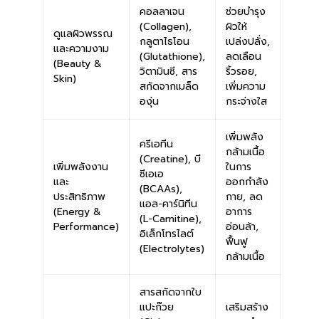
คอลลาเจน
ช่วยบำรุง
(Collagen),
ผิวให้
ดูแลผิวพรรณ
กลูตาไธโอน
เปล่งปลั่ง,
และความงาม
(Glutathione),
ลดเลือน
(Beauty &
วิตามินซี, สาร
ริ้วรอย,
Skin)
สกัดจากเมล็ด
เพิ่มความ
องุ่น
กระจ่างใส
เพิ่มพลัง
ครีเอทีน
กล้ามเนื้อ
(Creatine), บี
เพิ่มพลังงาน
ในการ
ซีเอเอ
และ
ออกกำลัง
(BCAAs),
ประสิทธิภาพ
กาย, ลด
แอล-คาร์นิทีน
(Energy &
อาการ
(L-Carnitine),
Performance)
อ่อนล้า,
อิเล็กโทรไลต์
ฟื้นฟู
(Electrolytes)
กล้ามเนื้อ
สารสกัดจากใบ
แปะก๊วย
เสริมสร้าง