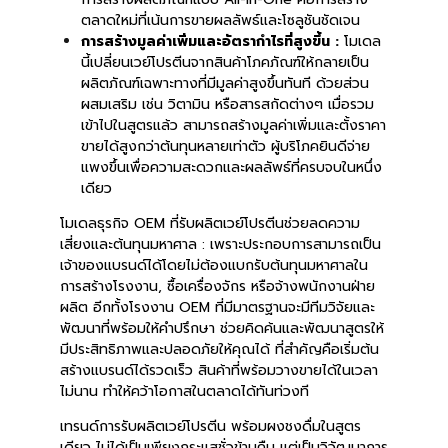
ตลาดใหม่ที่เน้นการขายผลลัพธ์และโซลูชันชัดเจน
การสร้างมูลค่าเพิ่มและอัตรากำไรที่สูงขึ้น :
โมเดล
นี้เปลี่ยนเวย์โปรตีนจากสินค้าโภคภัณฑ์ให้กลายเป็น
ผลิตภัณฑ์เฉพาะทางที่มีมูลค่าสูงขึ้นทันที ด้วยส่วน
ผสมเสริม เช่น วิตามิน หรือสารสกัดต่างๆ เมื่อรวม
เข้าไปในสูตรแล้ว สามารถสร้างมูลค่าเพิ่มและตั้งราคา
ขายได้สูงกว่าต้นทุนหลายเท่าตัว ผู้บริโภคยินดีจ่าย
แพงขึ้นเพื่อความสะดวกและผลลัพธ์ที่ครบจบในหนึ่ง
เดียว
โมเดลธุรกิจ OEM ที่รับผลิตเวย์โปรตีนช่วยลดความ
เสี่ยงและต้นทุนมหาศาล : เพราะประกอบการสามารถเป็น
เจ้าของแบรนด์ได้โดยไม่ต้องแบกรับต้นทุนมหาศาลใน
การสร้างโรงงาน, ซื้อเครื่องจักร หรือจ้างพนักงานฝ่าย
ผลิต อีกทั้งโรงงาน OEM ที่มีมาตรฐานจะมีทีมวิจัยและ
พัฒนาที่พร้อมให้คำปรึกษา ช่วยคิดค้นและพัฒนาสูตรให้
มีประสิทธิภาพและปลอดภัยให้คุณได้ ที่สำคัญคือเริ่มต้น
สร้างแบรนด์ได้รวดเร็ว สินค้าที่พร้อมวางขายได้ในเวลา
ไม่นาน ทำให้คว้าโอกาสในตลาดได้ทันท่วงที
เทรนด์การรับผลิตเวย์โปรตีน พร้อมผงชงดื่มในสูตร
เดียว ไม่ได้เป็นเพียงกระแสชั่วข้ามคืน แต่เป็นวิวัฒนาการ