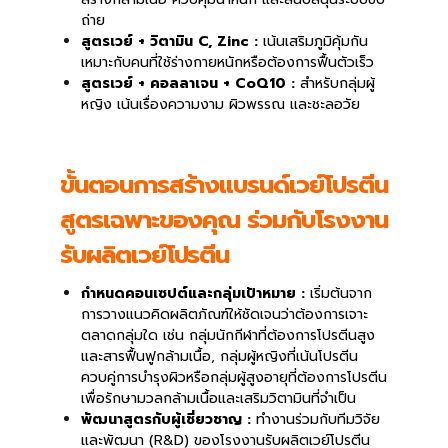
ถ่าย
สูตรเวย์ + วิตามิน C, Zinc :
เน้นเสริมภูมิคุ้มกัน
เหมาะกับคนที่ใช้ร่างกายหนักหรือต้องการฟื้นตัวเร็ว
สูตรเวย์ + คอลลาเจน + CoQ10 :
สำหรับกลุ่มผู้
หญิง เน้นเรื่องความงาม ผิวพรรณ และชะลอวัย
ขั้นตอนการสร้างแบรนด์เวย์โปรตีน
สูตรเฉพาะของคุณ ร่วมกับโรงงาน
รับผลิตเวย์โปรตีน
กำหนดคอนเซปต์และกลุ่มเป้าหมาย :
เริ่มต้นจาก
การวางแนวคิดผลิตภัณฑ์ให้ชัดเจนว่าต้องการเจาะ
ตลาดกลุ่มใด เช่น กลุ่มนักกีฬาที่ต้องการโปรตีนสูง
และสารฟื้นฟูกล้ามเนื้อ, กลุ่มผู้หญิงที่เน้นโปรตีน
ควบคู่การบำรุงผิวหรือกลุ่มผู้สูงอายุที่ต้องการโปรตีน
เพื่อรักษามวลกล้ามเนื้อและเสริมวิตามินที่จำเป็น
พัฒนาสูตรกับผู้เชี่ยวชาญ :
ทำงานร่วมกับทีมวิจัย
และพัฒนา (R&D) ของโรงงานรับผลิตเวย์โปรตีน