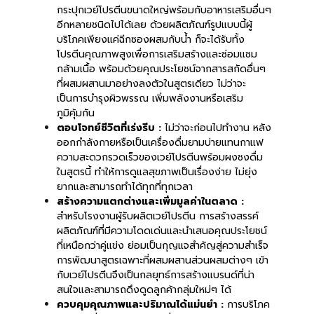
กระปุกเวย์โปรตีนขนาดใหญ่พร้อมกับอาหารเสริมอื่นๆ
อีกหลายชนิดไปได้เลย ด้วยผลิตภัณฑ์รูปแบบนี้ผู้
บริโภคเพียงแค่ฉีกซองผสมกับน้ำ ก็จะได้รับทั้ง
โปรตีนคุณภาพสูงเพื่อการเสริมสร้างและซ่อมแซม
กล้ามเนื้อ พร้อมด้วยคุณประโยชน์จากสารสกัดอื่นๆ
ที่ผสมผสานมาอย่างลงตัวในสูตรเดียว ไม่ว่าจะ
เป็นการบำรุงผิวพรรณ เพิ่มพลังงานหรือเสริม
ภูมิคุ้มกัน
ตอบโจทย์ชีวิตที่เร่งรีบ :
ไม่ว่าจะก่อนไปทำงาน หลัง
ออกกำลังกายหรือเป็นเครื่องดื่มยามบ่ายแทนกาแฟ
ความสะดวกรวดเร็วของเวย์โปรตีนพร้อมผงชงดื่ม
ในสูตรนี้ ทำให้การดูแลสุขภาพเป็นเรื่องง่าย ไม่ยุ่ง
ยากและสามารถทำได้ทุกที่ทุกเวลา
สร้างความแตกต่างและเพิ่มมูลค่าในตลาด :
สำหรับโรงงานผู้รับผลิตเวย์โปรตีน การสร้างสรรค์
ผลิตภัณฑ์ที่มีความโดดเด่นและนำเสนอคุณประโยชน์
ที่เหนือกว่าคู่แข่ง ย่อมเป็นกุญแจสำคัญสู่ความสำเร็จ
การพัฒนาสูตรเฉพาะที่ผสมผสานส่วนผสมต่างๆ เข้า
กับเวย์โปรตีนจึงเป็นกลยุทธ์การสร้างแบรนด์ที่น่า
สนใจและสามารถดึงดูดลูกค้ากลุ่มใหม่ๆ ได้
ควบคุมคุณภาพและปริมาณได้แม่นยำ :
การบริโภค