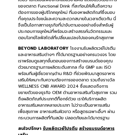
ของตลาด Functional Drink ที่สะท้อนให้เห็นถึงความ
ต้องการของผู้บริโภคยุคใหม่ ที่มองหาผลิตภัณฑ์ซึ่งมอบ
ทั้งคุณประโยชน์และความสะดวกสบายในเวลาเดียวกัน นี่
จึงเป็นโอกาสทางธุรกิจที่น่าจับตามองอย่างยิ่งสำหรับผู้
ประกอบการยุคใหม่ที่พร้อมจะสร้างสรรค์นวัตกรรมและ
ตอบโจทย์ไลฟ์สไตล์ที่เปลี่ยนแปลงไปของคนรักสุขภาพ
BEYOND LABORATORY
โรงงานรับผลิตเวย์โปรตีน
และอาหารเสริมต่างๆ ที่ได้มาตรฐานอย่างครบวงจร โดย
เราพร้อมดูแลทุกขั้นตอนของการสร้างแบรนด์ของคุณ
ด้วยมาตรฐานการผลิตระดับสากล ทั้ง GMP และ ISO
พร้อมทีมผู้เชี่ยวชาญด้าน R&D ที่ช่วยพัฒนาสูตรอาหาร
เสริมให้เหมาะกับความต้องการของตลาด รวมถึงรางวัล
WELLNESS CNB AWARD 2024 ซึ่งแสดงถึงการ
ขยายตัวของธุรกิจ OEM ด้านอาหารเสริมทั่วสุขภาพ รวม
ถึงผลิตภัณฑ์ประเภทดีท็อกซ์ด้วย เราให้บริการผลิต
อาหารเสริมหลากหลายประเภท ไม่ว่าจะเป็นอาหารเสริม
เพื่อสุขภาพ อาหารเสริมผิวขาว หรือสูตรเฉพาะอื่นๆ ผ่าน
กระบวนการผลิตที่ทันสมัย ปลอดภัยและได้มาตรฐาน
สนใจปรึกษา
รับผลิตเวย์โปรตีน
สร้างแบรนด์อาหาร
เสริม