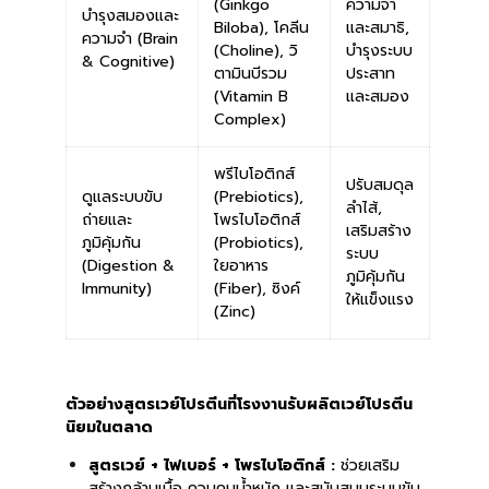
(Ginkgo
ความจำ
บำรุงสมองและ
Biloba), โคลีน
และสมาธิ,
ความจำ (Brain
(Choline), วิ
บำรุงระบบ
& Cognitive)
ตามินบีรวม
ประสาท
(Vitamin B
และสมอง
Complex)
พรีไบโอติกส์
ปรับสมดุล
ดูแลระบบขับ
(Prebiotics),
ลำไส้,
ถ่ายและ
โพรไบโอติกส์
เสริมสร้าง
ภูมิคุ้มกัน
(Probiotics),
ระบบ
(Digestion &
ใยอาหาร
ภูมิคุ้มกัน
Immunity)
(Fiber), ซิงค์
ให้แข็งแรง
(Zinc)
ตัวอย่างสูตรเวย์โปรตีนที่โรงงานรับผลิตเวย์โปรตีน
นิยมในตลาด
สูตรเวย์ + ไฟเบอร์ + โพรไบโอติกส์ :
ช่วยเสริม
สร้างกล้ามเนื้อ ควบคุมน้ำหนัก และสนับสนุนระบบขับ