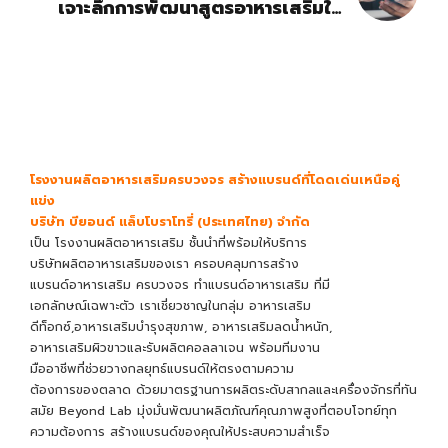
เจาะลึกการพัฒนาสูตรอาหารเสริมให้
แตกต่าง
โรงงานผลิตอาหารเสริมครบวงจร สร้างแบรนด์ที่โดดเด่นเหนือคู่
แข่ง
บริษัท บียอนด์ แล็บโบราโทรี่ (ประเทศไทย) จำกัด
เป็น
โรงงานผลิตอาหารเสริม
ชั้นนำที่พร้อมให้บริการ
บริษัทผลิตอาหารเสริม
ของเรา ครอบคลุมการ
สร้าง
แบรนด์อาหารเสริม
ครบวงจร
ทำแบรนด์อาหารเสริม
ที่มี
เอกลักษณ์เฉพาะตัว เราเชี่ยวชาญในกลุ่ม อาหารเสริม
ดีท็อกซ์,อาหารเสริมบำรุงสุขภาพ, อาหารเสริมลดน้ำหนัก,
อาหารเสริมผิวขาวและรับผลิตคอลลาเจน พร้อมทีมงาน
มืออาชีพที่ช่วยวางกลยุทธ์แบรนด์ให้ตรงตามความ
ต้องการของตลาด ด้วยมาตรฐานการผลิตระดับสากลและเครื่องจักรที่ทัน
สมัย Beyond Lab มุ่งมั่นพัฒนาผลิตภัณฑ์คุณภาพสูงที่ตอบโจทย์ทุก
ความต้องการ สร้างแบรนด์ของคุณให้ประสบความสำเร็จ