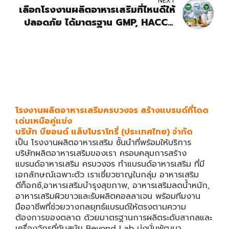
NEXT
เลือกโรงงานผลิตอาหารเสริมที่ไหนดีให้
ปลอดภัย ได้มาตรฐาน GMP, HACCP,
อย.
โรงงานผลิตอาหารเสริมครบวงจร สร้างแบรนด์ที่โดด
เด่นเหนือคู่แข่ง
บริษัท บียอนด์ แล็บโบราโทรี่ (ประเทศไทย) จำกัด
เป็น
โรงงานผลิตอาหารเสริม
ชั้นนำที่พร้อมให้บริการ
บริษัทผลิตอาหารเสริม
ของเรา ครอบคลุมการ
สร้าง
แบรนด์อาหารเสริม
ครบวงจร
ทำแบรนด์อาหารเสริม
ที่มี
เอกลักษณ์เฉพาะตัว เราเชี่ยวชาญในกลุ่ม อาหารเสริม
ดีท็อกซ์,อาหารเสริมบำรุงสุขภาพ, อาหารเสริมลดน้ำหนัก,
อาหารเสริมผิวขาวและรับผลิตคอลลาเจน พร้อมทีมงาน
มืออาชีพที่ช่วยวางกลยุทธ์แบรนด์ให้ตรงตามความ
ต้องการของตลาด ด้วยมาตรฐานการผลิตระดับสากลและ
เครื่องจักรที่ทันสมัย Beyond Lab มุ่งมั่นพัฒนา