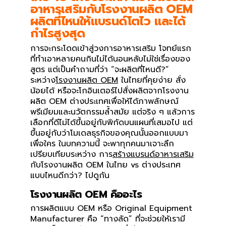
อาหารเสริมกับโรงงานผลิต OEM
ผลิตที่ไหนให้แบรนด์โตไว และได้
กำไรสูงสุด
การจะกระโดดเข้าสู่วงการอาหารเสริม โจทย์แรก
ที่ทำเอาหลายคนกินไม่ได้นอนหลับไม่ใช่เรื่องของ
สูตร แต่เป็นคำถามที่ว่า “จะผลิตที่ไหนดี?”
ระหว่าง
โรงงานผลิต OEM
ในไทยที่คุยง่าย สั่ง
น้อยได้ หรือจะโกอินเตอร์ไปสั่งผลิตจากโรงงาน
ผลิต OEM ต่างประเทศเพื่อให้ได้ภาพลักษณ์
พรีเมียมและนวัตกรรมล้ำสมัย แต่จริง ๆ แล้วการ
เลือกที่ดีไม่ได้ขึ้นอยู่กับพิกัดบนแผนที่เสมอไป แต่
ขึ้นอยู่กับว่าโมเดลธุรกิจของคุณนั้นออกแบบมา
เพื่อใคร ในบทความนี้ จะพาทุกคนมาเจาะลึก
เปรียบเทียบระหว่าง การ
สร้างแบรนด์อาหารเสริม
กับโรงงานผลิต OEM ในไทย vs ต่างประเทศ
แบบไหนดีกว่า? ไปดูกัน
โรงงานผลิต OEM คืออะไร
การผลิตแบบ OEM หรือ Original Equipment
Manufacturer คือ “ทางลัด” ที่จะช่วยให้เรามี