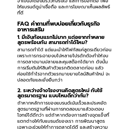
จำเป็นจะต้องมีรีวิวที่จริงใจ และการบอกต่อ เพื่อ
ให้แบรนด์ดูน่าเชื่อถือ และการโฆษณาเห็นผลลัพธ์
ที่ดี
FAQ คำถามที่พบบ่อยเกี่ยวกับธุรกิจ
อาหารเสริม
1. มีเงินก้อนแรกไม่มาก แต่อยากทำหลาย
สูตรพร้อมกัน สามารถทำได้ไหม?
สามารถทำได้ แต่แนะนำให้โฟกัสแค่สูตรเดียวก่อน
เพราะการกระจายงบไปหลายโปรดักต์จะทำให้งบ
การตลาดบานปลายและคุมสต๊อกได้ยาก ดังนั้น
การเริ่มต้นให้สินค้าตัวแรกติดตลาดก่อน แล้ว
ค่อยใช้กำไรจากตัวแรกมาขยายไลน์สินค้าใหม่ จะ
ปลอดภัยและยั่งยืนกว่า
2. ระหว่างจ้างโรงงานคิดสูตรใหม่ กับใช้
สูตรมาตรฐาน แบบไหนดีกว่ากัน?
ถ้าหากหลักการของแบรนด์เน้นเร็วและประหยัด
สูตรมาตรฐานที่ผ่านการทดสอบมาแล้วจะตอบ
โจทย์ได้ดีกว่า แต่ถ้าหากต้องการสร้างจุดแข็งที่
แตกต่างให้กับแบรนด์ของเรา การพัฒนาสูตร
เฉพาะจะช่วยให้ทำการตลาดได้ดี และสร้างความ