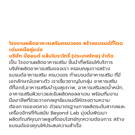
โรงงานผลิตอาหารเสริมครบวงจร สร้างแบรนด์ที่โดด
เด่นเหนือคู่แข่ง
บริษัท บียอนด์ แล็บโบราโทรี่ (ประเทศไทย) จำกัด
เป็น
โรงงานผลิตอาหารเสริม
ชั้นนำที่พร้อมให้บริการ
บริษัทผลิตอาหารเสริม
ของเรา ครอบคลุมการ
สร้าง
แบรนด์อาหารเสริม
ครบวงจร
ทำแบรนด์อาหารเสริม
ที่มี
เอกลักษณ์เฉพาะตัว เราเชี่ยวชาญในกลุ่ม อาหารเสริม
ดีท็อกซ์,อาหารเสริมบำรุงสุขภาพ, อาหารเสริมลดน้ำหนัก,
อาหารเสริมผิวขาวและรับผลิตคอลลาเจน พร้อมทีมงาน
มืออาชีพที่ช่วยวางกลยุทธ์แบรนด์ให้ตรงตามความ
ต้องการของตลาด ด้วยมาตรฐานการผลิตระดับสากลและ
เครื่องจักรที่ทันสมัย Beyond Lab มุ่งมั่นพัฒนา
ผลิตภัณฑ์คุณภาพสูงที่ตอบโจทย์ทุกความต้องการ สร้าง
แบรนด์ของคุณให้ประสบความสำเร็จ